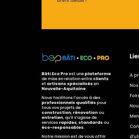
brefs délais !
Lie
Bâti Eco Pro
est une
plateforme
A p
de mise en relation entre
clients
et
artisans spécialisés
en
Nos
Nouvelle-Aquitaine
.
Foir
Nous facilitons l’accès à des
professionnels qualifiés
pour
Nou
tous vos projets de
construction
,
rénovation
ou
Men
entretien
, qu’il s’agisse de
services
rapides
,
standards
ou
Con
éco-responsables
.
d'ut
Notre mission est de vous offrir