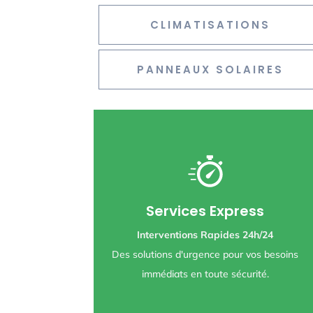
CLIMATISATIONS
PANNEAUX SOLAIRES
Nos services express
incluent :
Services Express
Mise en sécurité
Interventions Rapides 24h/24
Petite maçonnerie
Des solutions d'urgence pour vos besoins
Plomberie
immédiats en toute sécurité.
Électricité générale
Toiture